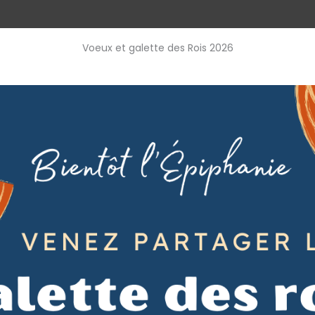
Voeux et galette des Rois 2026
Accueil
L’école Jacques Fesch
Calendrier & Horaires
I