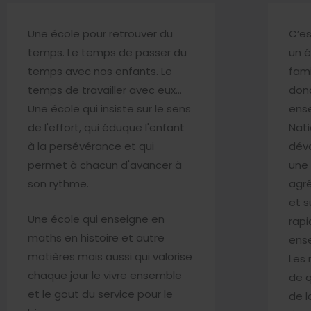
Une école pour retrouver du
C’e
temps. Le temps de passer du
un é
temps avec nos enfants. Le
fami
temps de travailler avec eux...
donc
Une école qui insiste sur le sens
ense
de l'effort, qui éduque l'enfant
Nati
à la persévérance et qui
dévo
permet à chacun d'avancer à
une 
son rythme.
agré
et s
Une école qui enseigne en
rapi
maths en histoire et autre
ens
matières mais aussi qui valorise
Les 
chaque jour le vivre ensemble
de q
et le gout du service pour le
de l