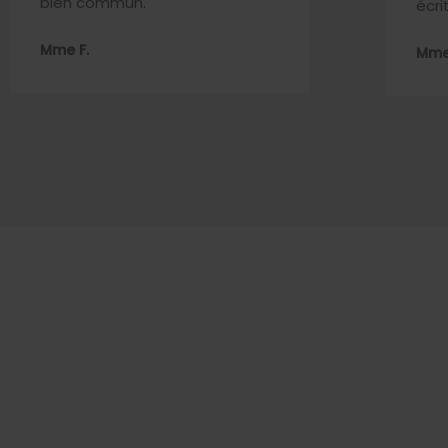
bien commun.
écri
Mme F.
Mme