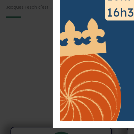
Jacques Fesch c'est ...
r