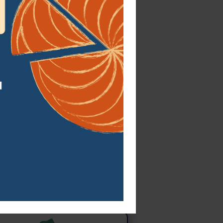
Une école catholique
école est fidèle au magistère de
e catholique. Elle intègre dans son
nement la dimension spirituelle
te à toute personne humaine. Les
hrétiennes de vérité, de pureté, de
ure et d'amour du prochain sont
s tout au long des journées vécues
 l'école. La journée s'ouvre par une
et des cours de catéchisme sont
és chaque semaine par notre
aumônier.