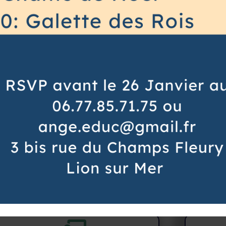
Des méthodes rigoureuses
Nous utilisons une pédagogie classique et
Notre 
igoureuse, enrichie des méthodes actuelles
l'Eglis
éprouvées.
enseig
Lecture syllabique en CP.
inhéren
Analyse grammaticale dès le CE1.
valeurs c
Apprentissage rigoureux de
droit
l’orthographe au moyen de dictées
inculquée
Méthode de Singapour (maths)
au sein de
Enseignement chronologique (histoire)
prière 
Anglais dès le CE2
donn